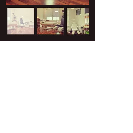
Bernot
Massage &
Fußpflege
Bahnhofstraße 27/1/30 | 3950
Gmünd
+43 664 2811932